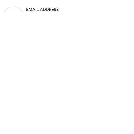
EMAIL ADDRESS
info@saudianfal.com
Website:
www.saudianfal.com
PHONE NUMBER
920015151
055150 5555
LOCATION
RMFC8158, 8158 Abu Nasr Al-
Dabbas, 2773, Al-Musfat District,
Riyadh 14545
Anfal Group H.O.