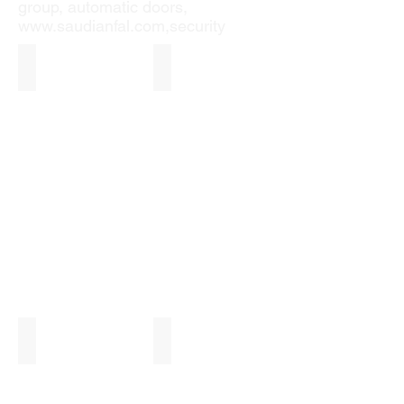
group, automatic doors,
www.saudianfal.com
,security
الأبواب المقطعية - الكاراجات
أبواب الرول
نوافذ الشتر
أبواب الشتر