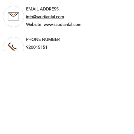
EMAIL ADDRESS
info@saudianfal.com
Website:
www.saudianfal.com
PHONE NUMBER
920015151
055150 5555
LOCATION
RMFC8158, 8158 Abu Nasr Al-
Dabbas, 2773, Al-Musfat District,
Riyadh 14545
Anfal Group H.O.