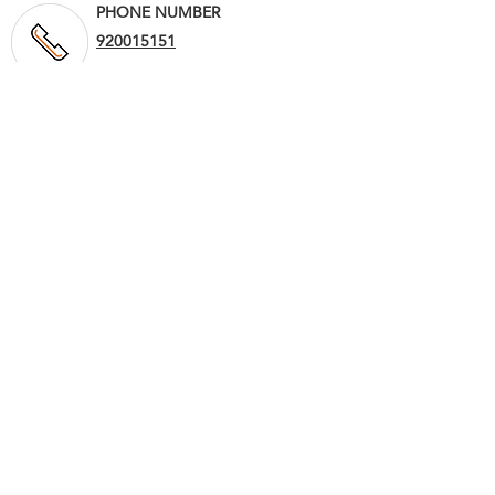
PHONE NUMBER
920015151
055150 5555
LOCATION
RMFC8158, 8158 Abu Nasr Al-
Dabbas, 2773, Al-Musfat District,
Riyadh 14545
Anfal Group H.O.